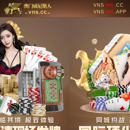
VNS
HH
.CC
VNS
HH
.APP